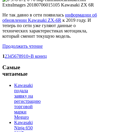
Не так давно в сети появилась
информации об
обновлении Kawasaki ZX-6R
к 2019 году. И
теперь по сети уже гуляют данные о
технических характеристиках мотоцикла,
который сменит текущую модель.
Продолжить чтение
1
2
3
4
5
6
7
8
9
10
»
В конец
Самые
читаемые
Kawasaki
подала
заявку на
регистрацию
торговой
марки
Meguro
Kawasaki
Ninja 650