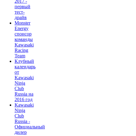
2017 -
первый
тест-
драйв
Monster
Energy
спонсор
команды
Kawasaki
Racing
Team
Клубный
календарь
от
Kawasaki
Ninja
Club
Russia на
2016 год
Kawasaki
Ninja
Club
Russia -
Официальный
дилер